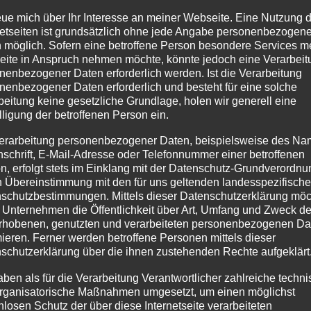
twa, dass sich Galilei mit Äußerungen in der Öffentlichkeit zum
reue mich über Ihr Interesse an meiner Webseite. Eine Nutzung 
ruck der römisch-katholischen Kirche. Die ja am Anfang des 17.
netseiten ist grundsätzlich ohne jede Angabe personenbezogene
 möglich. Sofern eine betroffene Person besondere Services m
uropas bestimmte.
ite in Anspruch nehmen möchte, könnte jedoch eine Verarbeit
nenbezogener Daten erforderlich werden. Ist die Verarbeitung
hiedliche Fächer thematisch miteinander verknüpfen lassen. Die
nenbezogener Daten erforderlich und besteht für eine solche
nterschiedliche Stärken zurück und lernen nicht nur Stoff auswendig.
beitung keine gesetzliche Grundlage, holen wir generell eine
lligung der betroffenen Person ein.
nnen
erarbeitung personenbezogener Daten, beispielsweise des Na
nschrift, E-Mail-Adresse oder Telefonnummer einer betroffenen
licher Wissenschaften auf und die Schüler*innen bearbeiten das Th
n, erfolgt stets im Einklang mit der Datenschutz-Grundverordnu
und kaum praktizierten Teamwork in unseren Schulen. Praktisch ne
n Übereinstimmung mit den für uns geltenden landesspezifisch
ngskompetenz gestärkt. Umgesetzt werden kann fächerübergreifend
schutzbestimmungen. Mittels dieser Datenschutzerklärung mö
 Unternehmen die Öffentlichkeit über Art, Umfang und Zweck de
rhobenen, genutzten und verarbeiteten personenbezogenen Da
mieren. Ferner werden betroffene Personen mittels dieser
sprinzipien überwinden
schutzerklärung über die ihnen zustehenden Rechte aufgeklärt
ildung, aber er verlangt einen hohen zeitlichen und koordinativen Au
aben als für die Verarbeitung Verantwortlicher zahlreiche techn
n, die festgefahrene Organisationsprinzipien überwindet. Dazu gehö
rganisatorische Maßnahmen umgesetzt, um einen möglichst
nlosen Schutz der über diese Internetseite verarbeiteten
sbildung anzupassen.