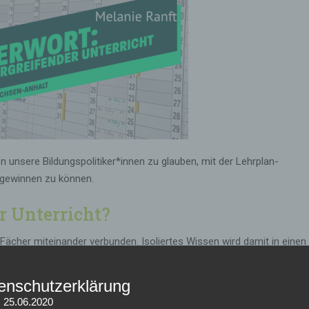
unsere Bildungspolitiker*innen zu glauben, mit der Lehrplan-
 gewinnen zu können.
r Unterricht?
ächer miteinander verbunden. Isoliertes Wissen wird damit in einen
enschutzerklärung
” Geschichte, Deutsch, Physik, Mathematik und Sozialwissenschafte
: 25.06.2020
bindungen her und merken, dass selbst Physik nicht ohne die sozial