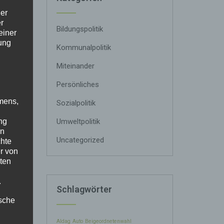
der
r
Bildungspolitik
einer
ung
Kommunalpolitik
Miteinander
Persönliches
mens,
Sozialpolitik
ema im
Umweltpolitik
ng
benbei
en
er
Uncategorized
chte
r von
ten
.
Schlagwörter
fwand.
ische
rt es
Aldag
Auto
Beigeordnetenwahl