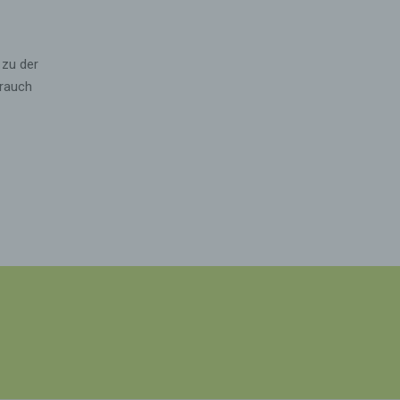
 der
g, das
 zu der
brauch
gener
wendet
iche
h
ieben,
sel