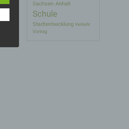
Sachsen-Anhalt
Schule
mer,
Stadtentwicklung
Verkehr
reren
Vortrag
hen,
e
ng
nhang