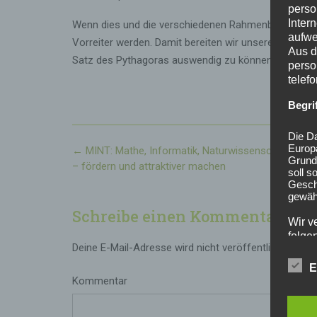
perso
Inter
Wenn dies und die verschiedenen Rahmenbedingunge
aufwe
Vorreiter werden. Damit bereiten wir unsere Kinder un
Aus d
Satz des Pythagoras auswendig zu können, sondern 
perso
telef
Begri
Die Da
Europ
Post
←
MINT: Mathe, Informatik, Naturwissenschaften un
Grund
navigation
– fördern und attraktiver machen
soll s
Geschä
gewähr
Schreibe einen Kommentar
Wir v
folge
Deine E-Mail-Adresse wird nicht veröffentlicht.
Erford
E
Kommentar