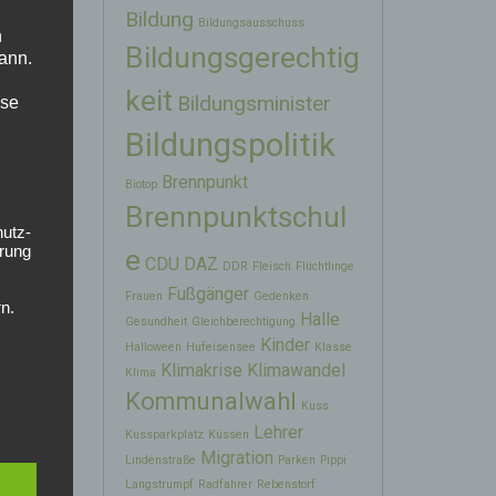
Bildung
Bildungsausschuss
n
icht
Bildungsgerechtig
ann.
t, den
keit
Bildungsminister
ise
Bildungspolitik
Brennpunkt
Biotop
Brennpunktschul
hutz-
s nicht
rung
e
men!
→
CDU
DAZ
DDR
Fleisch
Flüchtlinge
Fußgänger
Frauen
Gedenken
n.
Halle
Gesundheit
Gleichberechtigung
Kinder
Halloween
Hufeisensee
Klasse
Klimakrise
Klimawandel
Klima
Kommunalwahl
Kuss
Lehrer
Kussparkplatz
Küssen
Migration
Lindenstraße
Parken
Pippi
Langstrumpf
Radfahrer
Rebenstorf