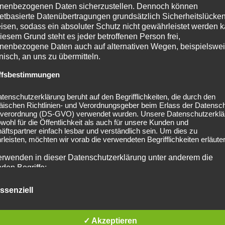
nenbezogenen Daten sicherzustellen. Dennoch können
netbasierte Datenübertragungen grundsätzlich Sicherheitslücke
n stimmen, kann Sachsen-Anhalt beim fächerübergreifenden Unterr
isen, sodass ein absoluter Schutz nicht gewährleistet werden k
d Jugendlichen auf eine komplexe Welt vor, in der es nicht wichtig is
iesem Grund steht es jeder betroffenen Person frei,
zu wissen, wie, wo und warum dieser angewendet wird.
nenbezogene Daten auch auf alternativen Wegen, beispielswe
onisch, an uns zu übermitteln.
ffsbestimmungen
tenschutzerklärung beruht auf den Begrifflichkeiten, die durch den
äischen Richtlinien- und Verordnungsgeber beim Erlass der Datensc
d Technik
Hohe Schulabbrecher Quote: Sachsen-Anhalt darf da
verordnung (DS-GVO) verwendet wurden. Unsere Datenschutzerklä
weiter hinneh
owohl für die Öffentlichkeit als auch für unsere Kunden und
ftspartner einfach lesbar und verständlich sein. Um dies zu
leisten, möchten wir vorab die verwendeten Begrifflichkeiten erläuter
erwenden in dieser Datenschutzerklärung unter anderem die
nden Begriffe:
erliche Felder sind mit
*
markiert
ssenziell
a) personenbezogene Daten
✓ Akzeptieren