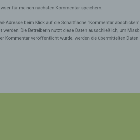
Veränderung, das Auslesen, das Abfragen, die Verwendung, die
owser für meinen nächsten Kommentar speichern.
Offenlegung durch Übermittlung, Verbreitung oder eine andere Form
Bereitstellung, den Abgleich oder die Verknüpfung, die Einschränkun
Löschen oder die Vernichtung.
l-Adresse beim Klick auf die Schaltfläche "Kommentar abschicken"
t werden. Die Betreiberin nutzt diese Daten ausschließlich, um Miss
 Kommentar veröffentlicht wurde, werden die übermittelten Daten
d) Einschränkung der Verarbeitung
Einschränkung der Verarbeitung ist die Markierung gespeicherter
personenbezogener Daten mit dem Ziel, ihre künftige Verarbeitung
einzuschränken.
e) Profiling
Profiling ist jede Art der automatisierten Verarbeitung personenbezo
Daten, die darin besteht, dass diese personenbezogenen Daten ver
werden, um bestimmte persönliche Aspekte, die sich auf eine natürl
Person beziehen, zu bewerten, insbesondere, um Aspekte bezüglic
Arbeitsleistung, wirtschaftlicher Lage, Gesundheit, persönlicher Vorl
Interessen, Zuverlässigkeit, Verhalten, Aufenthaltsort oder Ortswech
dieser natürlichen Person zu analysieren oder vorherzusagen.