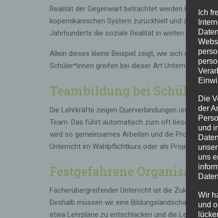
Realität der Gegenwart betrachtet werden kann. Wie e
Ich f
kopernikanischen System zurückhielt und zwar auf D
Inter
Daten
Jahrhunderts die soziale Realität in weiten Teilen E
Webse
perso
Allein dieses kleine Beispiel zeigt, wie sich untersc
perso
Schüler*innen greifen bei dieser Art Unterricht auf u
Verar
Einwi
Teambildung bei Schüler*i
Die V
der A
Die Lehrkräfte zeigen Querverbindungen unterschied
Perso
Team. Das führt automatisch zum oft beschworenen 
und i
wird so gemeinsames Arbeiten und die Problemlösu
Daten
Unterricht im Wahlpflichtkurs oder als Projekt.
unser
uns e
infor
Festgefahrene Organisation
Daten
Fächerübergreifender Unterricht ist die Zukunft der B
Wir h
Deshalb müssen wir eine Bildungslandschaft aufbaue
und o
lücke
etwa Lehrpläne zu entschlacken und die Lehramtsau