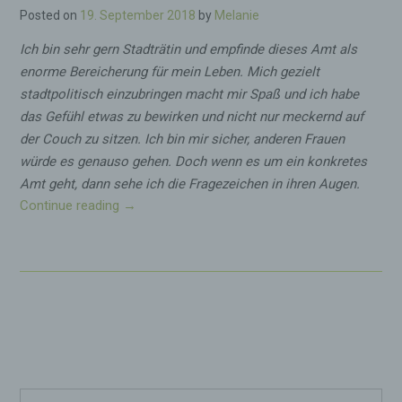
Verantwortlicher ist die natürliche oder
s
Posted on
19. September 2018
by
Melanie
juristische Person, Behörde, Einrichtung oder
n
andere Stelle, die allein oder gemeinsam mit
Ich bin sehr gern Stadträtin und empfinde dieses Amt als
anderen über die Zwecke und Mittel der
i
Verarbeitung von personenbezogenen Daten
enorme Bereicherung für mein Leben. Mich gezielt
e
entscheidet. Sind die Zwecke und Mittel dieser
m
stadtpolitisch einzubringen macht mir Spaß und ich habe
Verarbeitung durch das Unionsrecht oder das
a
Recht der Mitgliedstaaten vorgegeben, so kann
das Gefühl etwas zu bewirken und nicht nur meckernd auf
der Verantwortliche beziehungsweise können
n
der Couch zu sitzen. Ich bin mir sicher, anderen Frauen
die bestimmten Kriterien seiner Benennung
d
nach dem Unionsrecht oder dem Recht der
würde es genauso gehen. Doch wenn es um ein konkretes
a
Mitgliedstaaten vorgesehen werden.
Amt geht, dann sehe ich die Fragezeichen in ihren Augen.
u
Continue reading
„
→
f
F
h) Auftragsverarbeiter
d
r
i
a
Auftragsverarbeiter ist eine natürliche oder
e
juristische Person, Behörde, Einrichtung oder
u
B
andere Stelle, die personenbezogene Daten im
e
a
Auftrag des Verantwortlichen verarbeitet.
n
s
u
i
n
s
i) Empfänger
d
d