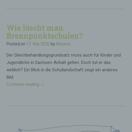
o
c
p
h
p
e
o
n
Wie löscht man
d
!
e
Brennpunktschulen?
“
r
Posted on
13. Mai 2020
by
Melanie
T
o
Der Gleichbehandlungsgrundsatz muss auch für Kinder und
p
Jugendliche in Sachsen-Anhalt gelten. Doch tut er das
?
wirklich? Ein Blick in die Schullandschaft zeigt ein anderes
–
Bild.
E
Continue reading
„
→
r
W
z
i
i
e
e
l
h
ö
e
s
r
c
I