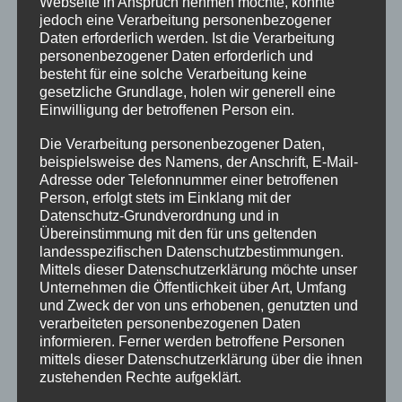
Webseite in Anspruch nehmen möchte, könnte
e
t
In den Schulen von Sachsen-Anhalt werden Lehrbücher
jedoch eine Verarbeitung personenbezogener
n
b
ausgeliehen oder von den Eltern gekauft. Viele Eltern und
Daten erforderlich werden. Ist die Verarbeitung
?
e
Schüler*innen nutzen den Leihservice, um Geld zu sparen und
personenbezogener Daten erforderlich und
“
z
besteht für eine solche Verarbeitung keine
einige sicher auch, um Ressourcen zu schonen. Doch das
a
gesetzliche Grundlage, holen wir generell eine
Leihsystem hat einen Haken.
h
Einwilligung der betroffenen Person ein.
Continue reading
„
→
l
A
Die Verarbeitung personenbezogener Daten,
t
l
beispielsweise des Namens, der Anschrift, E-Mail-
,
t
Adresse oder Telefonnummer einer betroffenen
m
Person, erfolgt stets im Einklang mit der
e
a
Datenschutz-Grundverordnung und in
L
l
Übereinstimmung mit den für uns geltenden
e
s
landesspezifischen Datenschutzbestimmungen.
h
c
Mittels dieser Datenschutzerklärung möchte unser
r
h
Unternehmen die Öffentlichkeit über Art, Umfang
b
l
und Zweck der von uns erhobenen, genutzten und
ü
e
verarbeiteten personenbezogenen Daten
c
informieren. Ferner werden betroffene Personen
c
h
mittels dieser Datenschutzerklärung über die ihnen
h
e
zustehenden Rechte aufgeklärt.
t
r
g