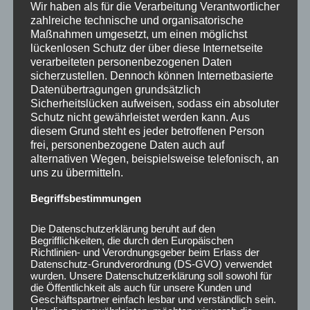
Wir haben als für die Verarbeitung Verantwortlicher
i
e
zahlreiche technische und organisatorische
n
s
Maßnahmen umgesetzt, um einen möglichst
B
t
lückenlosen Schutz der über diese Internetseite
r
e
verarbeiteten personenbezogenen Daten
e
l
sicherzustellen. Dennoch können Internetbasierte
n
Datenübertragungen grundsätzlich
l
n
Sicherheitslücken aufweisen, sodass ein absoluter
t
Schutz nicht gewährleistet werden kann. Aus
p
“
diesem Grund steht es jeder betroffenen Person
u
frei, personenbezogene Daten auch auf
n
alternativen Wegen, beispielsweise telefonisch, an
k
Frauentag oder Muttertag?
uns zu übermitteln.
t
Welcher Typ bist du?
s
Begriffsbestimmungen
Posted on
10. Mai 2020
by
Melanie
c
h
Die Datenschutzerklärung beruht auf den
Der Muttertag ist für mich ein wenig attraktiver Feiertag,
u
Begrifflichkeiten, die durch den Europäischen
obwohl ich selbst Mutter bin. Warum ich den Frauentag
Richtlinien- und Verordnungsgeber beim Erlass der
l
Datenschutz-Grundverordnung (DS-GVO) verwendet
bevorzuge? Ich erkläre es.
e
wurden. Unsere Datenschutzerklärung soll sowohl für
Continue reading
„
→
n
die Öffentlichkeit als auch für unsere Kunden und
Geschäftspartner einfach lesbar und verständlich sein.
F
–