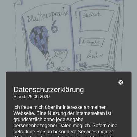
h
n
t
n
m
e
a
n
n
-
B
A
r
u
e
s
n
b
n
i
p
l
u
d
n
u
Datenschutzerklärung
k
n
Stand: 25.06.2020
t
g
Alte Lehrbücher in
s
m
Ich freue mich über Ihr Interesse an meiner
Brennpunktschulen – so sieht
c
a
Webseite. Eine Nutzung der Internetseiten ist
keine Bildungsgerechtigkeit aus
h
l
grundsätzlich ohne jede Angabe
u
g
personenbezogener Daten möglich. Sofern eine
Posted on
12. Mai 2020
by
Melanie
betroffene Person besondere Services meiner
l
u