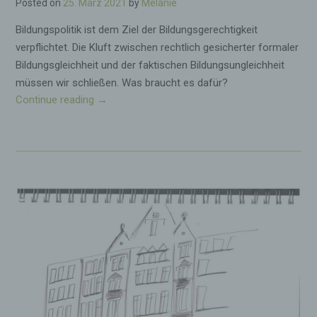
Posted on
25. März 2021
by
Melanie
Bildungspolitik ist dem Ziel der Bildungsgerechtigkeit
verpflichtet. Die Kluft zwischen rechtlich gesicherter formaler
Bildungsgleichheit und der faktischen Bildungsungleichheit
müssen wir schließen. Was braucht es dafür?
Continue reading
„
→
B
i
l
d
u
n
g
s
g
e
r
e
c