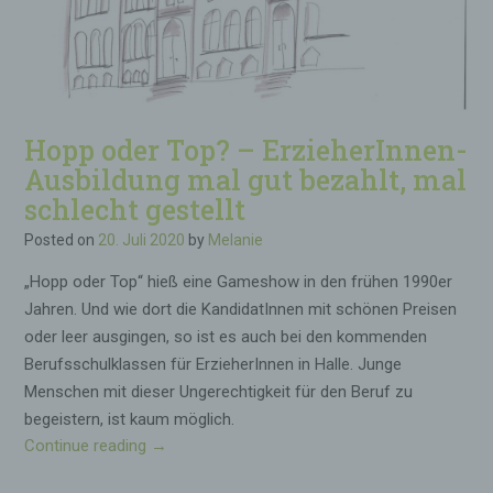
h
t
i
g
k
e
Hopp oder Top? – ErzieherInnen-
i
t
Ausbildung mal gut bezahlt, mal
e
schlecht gestellt
n
Posted on
20. Juli 2020
by
Melanie
d
l
„Hopp oder Top“ hieß eine Gameshow in den frühen 1990er
i
Jahren. Und wie dort die KandidatInnen mit schönen Preisen
c
oder leer ausgingen, so ist es auch bei den kommenden
h
w
Berufsschulklassen für ErzieherInnen in Halle. Junge
a
Menschen mit dieser Ungerechtigkeit für den Beruf zu
h
begeistern, ist kaum möglich.
r
Continue reading
„
→
m
H
a