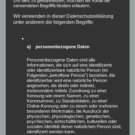
Um dies zu gewährleisten, möchten wir vorab die
r
s
verwendeten Begrifflichkeiten erläutern.
a
o
u
s
Wir verwenden in dieser Datenschutzerklärung
e
i
unter anderem die folgenden Begriffe:
n
e
t
h
a
t
a) personenbezogene Daten
g
k
o
e
Personenbezogene Daten sind alle
d
i
Informationen, die sich auf eine identifizierte
e
n
oder identifizierbare natürliche Person (im
r
Folgenden „betroffene Person") beziehen. Als
e
identifizierbar wird eine natürliche Person
M
B
angesehen, die direkt oder indirekt,
u
i
insbesondere mittels Zuordnung zu einer
t
l
Kennung wie einem Namen, zu einer
Kennnummer, zu Standortdaten, zu einer
t
d
Online-Kennung oder zu einem oder mehreren
e
u
besonderen Merkmalen, die Ausdruck der
r
n
physischen, physiologischen, genetischen,
psychischen, wirtschaftlichen, kulturellen oder
t
g
sozialen Identität dieser natürlichen Person sind,
a
s
identifiziert werden kann.
g