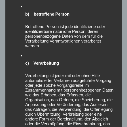
g
?
e
W
r
b) betroffene Person
e
e
Wir mit der CDU? Nein Danke!
l
c
Betroffene Person ist jede identifizierte oder
Posted on
10. Dezember 2019
by
Melanie
c
h
identifizierbare natürliche Person, deren
personenbezogene Daten von dem für die
h
t
Wer hätte das gedacht, mit den LINKEN will die sachsen-
Verarbeitung Verantwortlichen verarbeitet
e
i
werden.
anhaltinische CDU nicht zusammenarbeiten. Die AfD wird
r
g
zumindest für 2021 als Partner ausgeschlossen. Mit uns
T
k
Grünen soll es aber weitergehen können. Dabei will die CDU
y
e
c) Verarbeitung
uns aber härter als bisher „klare Kante“ zeigen. Was für eine
p
i
b
t
mutige und entschlossene Partei!
Verarbeitung ist jeder mit oder ohne Hilfe
automatisierter Verfahren ausgeführte Vorgang
i
a
Continue reading
„
→
oder jede solche Vorgangsreihe im
s
u
W
Zusammenhang mit personenbezogenen Daten
t
s
i
wie das Erheben, das Erfassen, die
d
Organisation, das Ordnen, die Speicherung, die
“
r
Anpassung oder Veränderung, das Auslesen,
u
m
das Abfragen, die Verwendung, die Offenlegung
?
i
durch Übermittlung, Verbreitung oder eine
“
UN-Migrationspakt: Nur gut,
andere Form der Bereitstellung, den Abgleich
t
oder die Verknüpfung, die Einschränkung, das
d