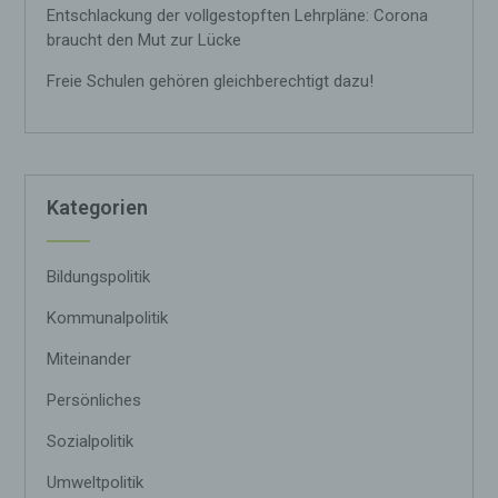
werden.
Entschlackung der vollgestopften Lehrpläne: Corona
braucht den Mut zur Lücke
c) Verarbeitung
Freie Schulen gehören gleichberechtigt dazu!
Verarbeitung ist jeder mit oder ohne Hilfe
automatisierter Verfahren ausgeführte Vorgang
oder jede solche Vorgangsreihe im
Zusammenhang mit personenbezogenen Daten
wie das Erheben, das Erfassen, die
Kategorien
Organisation, das Ordnen, die Speicherung, die
Anpassung oder Veränderung, das Auslesen,
das Abfragen, die Verwendung, die Offenlegung
durch Übermittlung, Verbreitung oder eine
Bildungspolitik
andere Form der Bereitstellung, den Abgleich
oder die Verknüpfung, die Einschränkung, das
Kommunalpolitik
Löschen oder die Vernichtung.
Miteinander
d) Einschränkung der Verarbeitung
Persönliches
Sozialpolitik
Einschränkung der Verarbeitung ist die
Markierung gespeicherter personenbezogener
Daten mit dem Ziel, ihre künftige Verarbeitung
Umweltpolitik