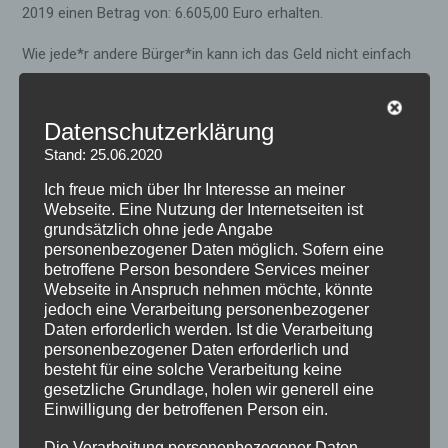
2019 einen Betrag von: 6.605,00 Euro erhalten.
Wie jede*r andere Bürger*in kann ich das Geld nicht einfach
behalten. Ein Teil davon geht als Steuer an den Staat. Etwas
Geld habe ich gespendet. Der Rest ist dann meine
Datenschutzerklärung
Aufwandsentschädigung für mein Ehrenamt.
Stand: 25.06.2020
Ich freue mich über Ihr Interesse an meiner
Webseite. Eine Nutzung der Internetseiten ist
grundsätzlich ohne jede Angabe
personenbezogener Daten möglich. Sofern eine
Post
←
Frauentag oder Muttertag?
Schon wieder CDU-Krise im
betroffene Person besondere Services meiner
navigation
Welcher Typ bist du?
Kenia-Vorzeigeland? Das
Webseite in Anspruch nehmen möchte, könnte
nervt!
→
jedoch eine Verarbeitung personenbezogener
Daten erforderlich werden. Ist die Verarbeitung
personenbezogener Daten erforderlich und
Schreibe einen Kommentar
besteht für eine solche Verarbeitung keine
gesetzliche Grundlage, holen wir generell eine
Einwilligung der betroffenen Person ein.
Deine E-Mail-Adresse wird nicht veröffentlicht.
Erforderliche
Felder sind mit
*
markiert
Die Verarbeitung personenbezogener Daten,