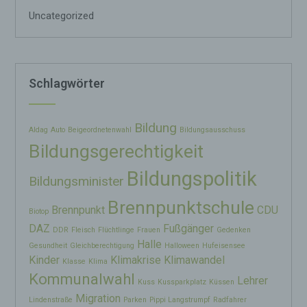
einzuschränken.
Uncategorized
e) Profiling
Profiling ist jede Art der automatisierten
Schlagwörter
Verarbeitung personenbezogener Daten, die
darin besteht, dass diese personenbezogenen
Daten verwendet werden, um bestimmte
persönliche Aspekte, die sich auf eine natürliche
Bildung
Person beziehen, zu bewerten, insbesondere,
Aldag
Auto
Beigeordnetenwahl
Bildungsausschuss
um Aspekte bezüglich Arbeitsleistung,
Bildungsgerechtigkeit
wirtschaftlicher Lage, Gesundheit, persönlicher
Vorlieben, Interessen, Zuverlässigkeit,
Bildungspolitik
Verhalten, Aufenthaltsort oder Ortswechsel
Bildungsminister
dieser natürlichen Person zu analysieren oder
vorherzusagen.
Brennpunktschule
Brennpunkt
CDU
Biotop
DAZ
Fußgänger
DDR
Fleisch
Flüchtlinge
Frauen
Gedenken
f) Pseudonymisierung
Halle
Gesundheit
Gleichberechtigung
Halloween
Hufeisensee
Kinder
Klimakrise
Klimawandel
Klasse
Klima
Pseudonymisierung ist die Verarbeitung
Kommunalwahl
Lehrer
Kuss
Kussparkplatz
Küssen
personenbezogener Daten in einer Weise, auf
welche die personenbezogenen Daten ohne
Migration
Lindenstraße
Parken
Pippi Langstrumpf
Radfahrer