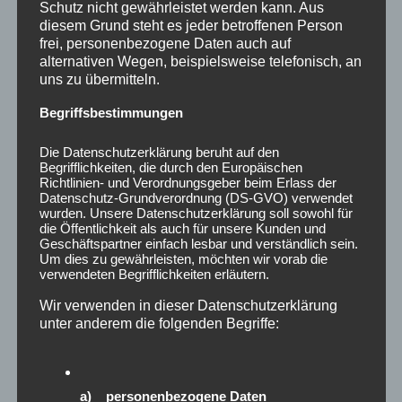
Schutz nicht gewährleistet werden kann. Aus
Website
diesem Grund steht es jeder betroffenen Person
frei, personenbezogene Daten auch auf
alternativen Wegen, beispielsweise telefonisch, an
uns zu übermitteln.
Begriffsbestimmungen
Name, E-Mail-Adresse und Website in diesem Browser für
meinen nächsten Kommentar speichern.
Die Datenschutzerklärung beruht auf den
Begrifflichkeiten, die durch den Europäischen
Richtlinien- und Verordnungsgeber beim Erlass der
*
Mir ist bewusst, dass mein Name und meine E-Mail-
Datenschutz-Grundverordnung (DS-GVO) verwendet
wurden. Unsere Datenschutzerklärung soll sowohl für
Adresse beim Klick auf die Schaltfläche "Kommentar
die Öffentlichkeit als auch für unsere Kunden und
abschicken" zu der E-Mail-Adresse der Betreiberin dieses
Geschäftspartner einfach lesbar und verständlich sein.
Blogs gesendet werden. Die Betreiberin nutzt diese Daten
Um dies zu gewährleisten, möchten wir vorab die
verwendeten Begrifflichkeiten erläutern.
ausschließlich, um Missbrauch der Kommentarfunktion
auszuschließen. Nachdem der Kommentar veröffentlicht
Wir verwenden in dieser Datenschutzerklärung
unter anderem die folgenden Begriffe:
wurde, werden die übermittelten Daten gelöscht.
a) personenbezogene Daten