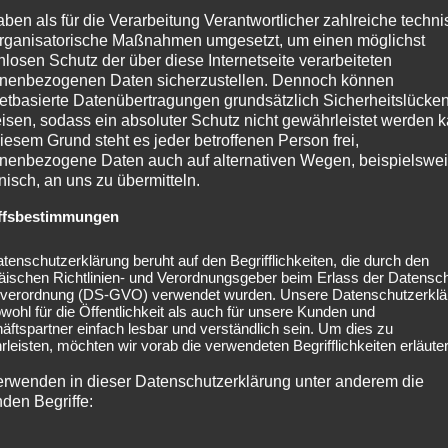
a
ngsteilhabe geflüchteter Kinder und
n
aben als für die Verarbeitung Verantwortlicher zahlreiche techn
h
rganisatorische Maßnahmen umgesetzt, um einen möglichst
g
dlicher – Meine Erfahrungen als
r
nlosen Schutz der über diese Internetseite verarbeiteten
s
rin und Kommunalpolitikerin in Hal
m
nenbezogenen Daten sicherzustellen. Dennoch können
t
a
) – Teil 1
netbasierte Datenübertragungen grundsätzlich Sicherheitslücke
e
c
isen, sodass ein absoluter Schutz nicht gewährleistet werden k
i
18. März 2021
by
Melanie
h
iesem Grund steht es jeder betroffenen Person frei,
l
e
nenbezogene Daten auch auf alternativen Wegen, beispielswe
 hatte ich die Gelegenheit, beim Department of Multiculturalism der
h
onisch, an uns zu übermitteln.
n
a
chool of International Cultural Studies der Tohoku University in Japa
!
ffsbestimmungen
b
ag zu halten. Leider ging das aufgrund von Corona nur online. Ich er
“
e
t*innen und Dozent*innen, wie bei uns geflüchtete Kinder und Jugen
tenschutzerklärung beruht auf den Begrifflichkeiten, die durch den
g
erden. Was für Herausforderungen es in meiner Schule und ganz all
äischen Richtlinien- und Verordnungsgeber beim Erlass der Datensc
e
verordnung (DS-GVO) verwendet wurden. Unsere Datenschutzerklä
munalpolitik gab und noch gibt. Hier können Sie eine gekürzte Fassu
f
owohl für die Öffentlichkeit als auch für unsere Kunden und
trages lesen. Damit das Ganze etwas übersichtlicher ist, veröffentli
l
ftspartner einfach lesbar und verständlich sein. Um dies zu
Teilen.
leisten, möchten wir vorab die verwendeten Begrifflichkeiten erläuter
ü
eading
„
→
c
erwenden in dieser Datenschutzerklärung unter anderem die
B
h
nden Begriffe:
i
t
l
e