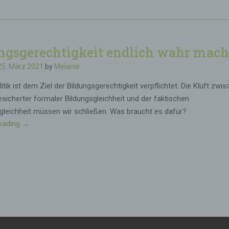
u
s
n
i
k
n
t
d
ngsgerechtigkeit endlich wahr mach
s
n
c
i
25. März 2021
by
Melanie
h
c
u
itik ist dem Ziel der Bildungsgerechtigkeit verpflichtet. Die Kluft zwi
h
l
esicherter formaler Bildungsgleichheit und der faktischen
t
e
t
gleichheit müssen wir schließen. Was braucht es dafür?
n
r
eading
„
→
p
e
B
o
n
i
l
n
l
i
b
d
t
a
u
i
r
n
s
“
g
c
s
h
g