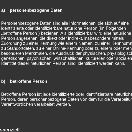
d
t
u
e
a) personenbezogene Daten
verdiente“ ich als Stadträtin 2020?
n
r
g
K
Personenbezogene Daten sind alle Informationen, die sich auf eine
10. Januar 2021
by
Melanie
identifizierte oder identifizierbare natürliche Person (im Folgenden
s
i
„betroffene Person") beziehen. Als identifizierbar wird eine natürliche
t
n
ch im Jahr 2020 in meiner Tätigkeit als Stadträtin verdient? Die An
Person angesehen, die direkt oder indirekt, insbesondere mittels
e
d
Zuordnung zu einer Kennung wie einem Namen, zu einer Kennnum
ate ich heute.
zu Standortdaten, zu einer Online-Kennung oder zu einem oder meh
i
e
besonderen Merkmalen, die Ausdruck der physischen, physiologisc
l
r
z ist für mich sehr wichtig, deshalb mache ich kein Geheimnis aus d
genetischen, psychischen, wirtschaftlichen, kulturellen oder sozialen
h
u
Identität dieser natürlichen Person sind, identifiziert werden kann.
tschädigung, die ich im Jahr 2020 erhalten habe. Die gab es für me
a
n
:
b
d
eading
„
→
e
J
b) betroffene Person
W
g
u
a
e
g
Betroffene Person ist jede identifizierte oder identifizierbare natürlich
s
Person, deren personenbezogene Daten von dem für die Verarbeitu
f
e
Verantwortlichen verarbeitet werden.
„
l
n
v
ü
d
oder Top? – ErzieherInnen-Ausbildu
e
c
l
c) Verarbeitung
r
ut bezahlt, mal schlecht gestellt
h
i
ssenziell
d