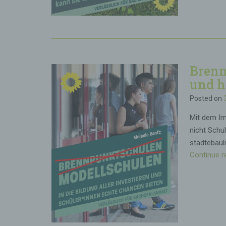
Brenn
und h
Posted on
Mit dem Ima
nicht Schu
städtebaul
Continue r