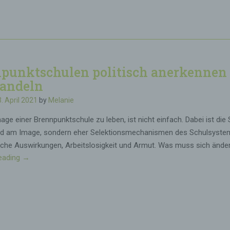
i
l
d
u
n
g
punktschulen politisch anerkennen
u
n
andeln
d
3. April 2021
by
Melanie
U
m
ge einer Brennpunktschule zu leben, ist nicht einfach. Dabei ist die
w
ld am Image, sondern eher Selektionsmechanismen des Schulsyste
e
iche Auswirkungen, Arbeitslosigkeit und Armut. Was muss sich ände
l
eading
„
→
t
B
s
r
c
e
h
n
u
n
t
p
z