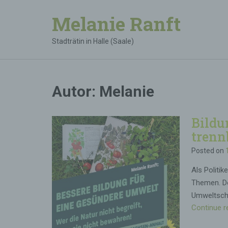
Melanie Ranft
Stadträtin in Halle (Saale)
Autor:
Melanie
Bildu
trenn
Posted on
Als Politik
Themen. Do
Umweltschu
Continue r