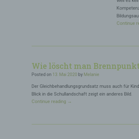
weil es ke
Kompetenze
Bildungsau
Continue r
Wie löscht man Brennpunk
Posted on
13. Mai 2020
by
Melanie
Der Gleichbehandlungsgrundsatz muss auch für Kinder
Blick in die Schullandschaft zeigt ein anderes Bild.
Continue reading
„
→
W
i
e
l
ö