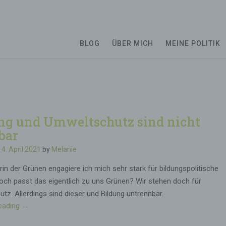
BLOG
ÜBER MICH
MEINE POLITIK
ng und Umweltschutz sind nicht
bar
14. April 2021
by
Melanie
erin der Grünen engagiere ich mich sehr stark für bildungspolitische
ch passt das eigentlich zu uns Grünen? Wir stehen doch für
tz. Allerdings sind dieser und Bildung untrennbar.
eading
„
→
B