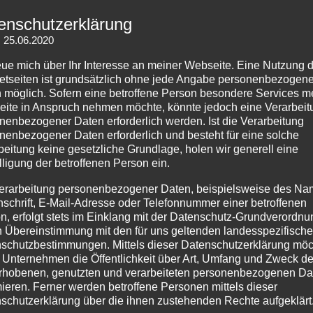
a
e
n
enschutzerklärung
r
e
ngsteilhabe geflüchteter Kinder und
: 25.06.2020
e
r
c
dlicher – Meine Erfahrungen als
k
reue mich über Ihr Interesse an meiner Webseite. Eine Nutzung 
h
rin und Kommunalpolitikerin in Hal
netseiten ist grundsätzlich ohne jede Angabe personenbezogene
e
t
 möglich. Sofern eine betroffene Person besondere Services m
n
) – Teil 2
i
ite in Anspruch nehmen möchte, könnte jedoch eine Verarbeit
n
g
nenbezogener Daten erforderlich werden. Ist die Verarbeitung
25. März 2021
by
Melanie
e
k
nenbezogener Daten erforderlich und besteht für eine solche
n
tment of Multiculturalism der Graduate School of International Cultu
e
beitung keine gesetzliche Grundlage, holen wir generell eine
u
lligung der betroffenen Person ein.
i
r Tohoku University in Japan hielt ich den hier gekürzt nachzulesend
n
t
m zweiten Teil geht es um Deutsch als Zielsprache, Regelungen der
d
erarbeitung personenbezogener Daten, beispielsweise des Na
e
erungen und die Anstrengungen Halles, die unzureichenden
h
nschrift, E-Mail-Adresse oder Telefonnummer einer betroffenen
n
n, erfolgt stets im Einklang mit der Datenschutz-Grundverordnu
aßnahmen des Landes Sachsen-Anhalt aufzufangen.
a
d
n Übereinstimmung mit den für uns geltenden landesspezifisch
n
eading
„
→
l
schutzbestimmungen. Mittels dieser Datenschutzerklärung mö
d
B
i
 Unternehmen die Öffentlichkeit über Art, Umfang und Zweck de
e
i
c
rhobenen, genutzten und verarbeiteten personenbezogenen Da
l
l
h
mieren. Ferner werden betroffene Personen mittels dieser
n
d
schutzerklärung über die ihnen zustehenden Rechte aufgeklärt
w
“
u