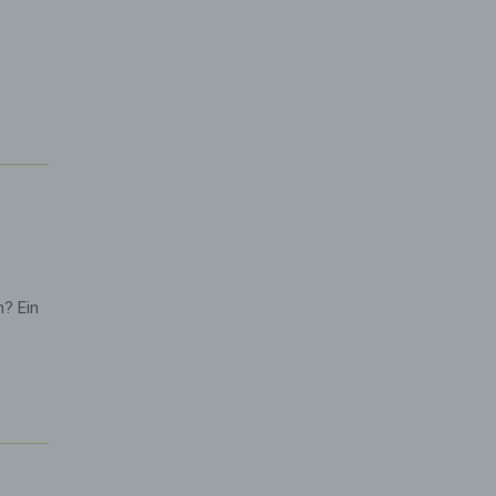
sel
n
hen
lichen
die
baren
h? Ein
r
ittel
ie
das