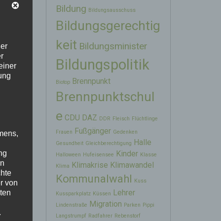
Bildung
Bildungsausschuss
Bildungsgerechtig
keit
Bildungsminister
der
le
r
Bildungspolitik
einer
ung
Brennpunkt
Biotop
Brennpunktschul
ral
e
en
CDU
DAZ
DDR
Fleisch
Flüchtlinge
Fußgänger
Frauen
Gedenken
mens,
Halle
Gesundheit
Gleichberechtigung
Kinder
ng
Halloween
Hufeisensee
Klasse
en
Klimakrise
Klimawandel
Klima
chte
Kommunalwahl
Kuss
r von
Lehrer
ten
Kussparkplatz
Küssen
Migration
Lindenstraße
Parken
Pippi
.
Langstrumpf
Radfahrer
Rebenstorf